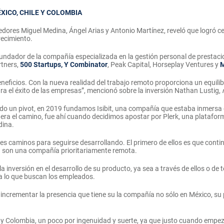
XICO, CHILE Y COLOMBIA
ores Miguel Medina, Ángel Arias y Antonio Martínez, reveló que logró cer
recimiento.
fundador de la compañía especializada en la gestión personal de prestaci
rtners,
500 Startups, Y Combinator
, Peak Capital, Horseplay Ventures y
M
eficios. Con la nueva realidad del trabajo remoto proporciona un equilibri
 para el éxito de las empresas”, mencionó sobre la inversión Nathan Lustig,
un pivot, en 2019 fundamos Isibit, una compañía que estaba inmersa en
o era el camino, fue ahí cuando decidimos apostar por Plerk, una platafor
dina.
es caminos para seguirse desarrollando. El primero de ellos es que continu
 a son una compañía prioritariamente remota.
a inversión en el desarrollo de su producto, ya sea a través de ellos o de 
 a lo que buscan los empleados.
a incrementar la presencia que tiene su la compañía no sólo en México, su 
e y Colombia, un poco por ingenuidad y suerte, ya que justo cuando emp