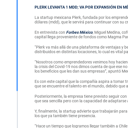
PLERK LEVANTA 1 MDD; VA POR EXPANSIÓN EN MÉ
La startup mexicana Plerk, fundada por los emprended
dólares (mdd), que le servirá para continuar con su c
En entrevista con
Forbes México
, Miguel Medina, co
capital llega proveniente de fondos como Magma Pa
“Plerk va más allá de una plataforma de ventajas y ben
distribuidos en distintas locaciones, lo cual es vital
“Nosotros como emprendedores venimos hoy haciendo 
la crisis del Covid-19 nos dimos cuenta de que ese n
los beneficios que les dan sus empresas”, apuntó Me
Es con este capital que la compañía aspira a tomar tr
que se encuentre el talento en el mundo, debido que
Posteriormente, la empresa tiene previsto seguir con l
que sea sencilla pero con la capacidad de adaptarse
Y, finalmente, la startup advierte que trabajarán par
los que ya también tiene presencia.
“Hace un tiempo que logramos llegar también a Chil