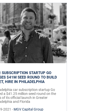
 SUBSCRIPTION STARTUP GO
SES $41M SEED ROUND TO BUILD
ET, HIRE IN PHILADELPHIA
adelphia car subscription startup Go
ed a $41.25 million seed round on the
s of its official launch in Greater
adelphia and Florida
19-2021 -
MGV Capital Group